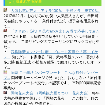
よく読まれてる記事
人気お笑い芸人 アキラ100％ 平野ノラ 東京03...
2017年12月におなじみのお笑い人気芸人さんが、幸田町
民会館にやってくる！ 条件付きだが、握手会も用意され
て...
「ささめ」(汐ふき昆布)のお楽しみ券で応募してみた
昨年12月下旬、大掃除で台所を担当していた女性陣(妻・
母)から、 二階リビングのフローリングにワックスがけ中
だ...
武将隊新メンバー決定! グレート家康公「葵」イケ
メ...
前にグレート家康公「葵」武将隊新メンバー募集! 本
多忠勝 服部正成 小松姫が離隊!!で紹介していましたオーデ
ィ...
岡崎 ご当地ナンバープレート こんな原付ナンバー
プ...
岡崎市ホームページで見つけた、おもしろい「原付用
ナンバープレートの交付」の記事です。 市制100周年記念
事業の...
岡崎花火大会 (岡崎観光夏まつり 花火大会)
毎年
大勢の見物客で賑わう 「岡崎の花火」 ここ数年、何の
因果か桟敷席から 見物する...