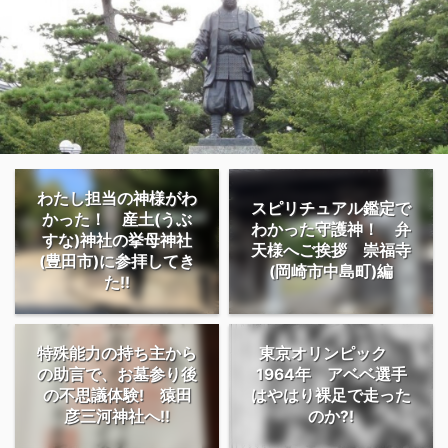
わたし担当の神様がわ
スピリチュアル鑑定で
かった！ 産土(うぶ
わかった守護神！ 弁
すな)神社の挙母神社
天様へご挨拶 崇福寺
(豊田市)に参拝してき
(岡崎市中島町)編
た!!
特殊能力の持ち主から
東京オリンピック
の助言で、お墓参り後
1964年 アベベ選手
の不思議体験! 猿田
はやはり裸足で走った
彦三河神社へ!!
のか?!