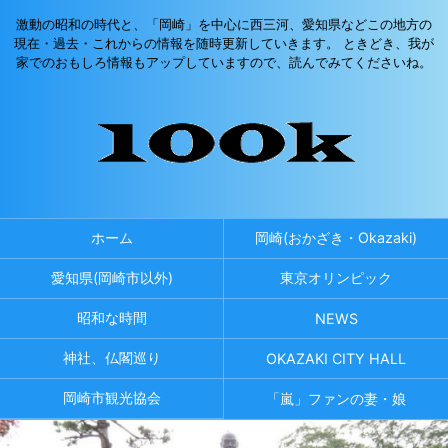
激動の昭和の時代と、「岡崎」を中心に西三河、愛知県などこの地方の
現在・過去・これからの情報を随時更新していきます。 ときどき、我が
家でのおもしろ情報もアップしていますので、読んでみてくださいね。
ホーム
岡崎(おかざき・Okazaki)
愛知県(岡崎市以外)
東京オリンピック
昭和な時間
NEWS
神社、仏閣巡り
OKAZAKI CITY HALL
岡崎市観光協会
「嵐」ファンの妻・娘