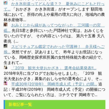
かき氷街道ってどんな道？？ 夏休みにこどもと行っ
て...
「おかざき かき氷街道」がオープンします 額田地
域において、所得の向上や雇用の増大に向け、地域内の農
林水産物等...
おみくじから縁があってつながった、三河國一の宮
砥...
先日S君と参拝にいった戸隠神社で実は、おみくじを
引いたのですが、 その内容というのは、 第六十五番 天八
衢兆（...
スピリチュアル鑑定でわかった守護神！ 弁天様へご
挨...
突然ですが、訳ありまして、 昨年よりお世話になっ
ている、岡崎歴史探求班所属の女性特殊能力者の紹介で、
生まれて...
「2019 観光大使おかざき」 選考会結果発表!!...
2018年9月に当ブログでお知らせしました、「2019 観
光大使おかざき」募集のおしらせ!!の選考会により、そ...
平成30年(2018年) 岡崎市成人式（予定）の開...
追
記：平成31年(2019年) 岡崎市成人式（予定）の開催につ
いて、ご覧になられたい方は、コチラです 岡崎市で...
新着記事一覧