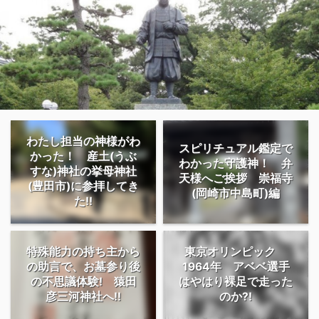
わたし担当の神様がわ
スピリチュアル鑑定で
かった！ 産土(うぶ
わかった守護神！ 弁
すな)神社の挙母神社
天様へご挨拶 崇福寺
(豊田市)に参拝してき
(岡崎市中島町)編
た!!
特殊能力の持ち主から
東京オリンピック
の助言で、お墓参り後
1964年 アベベ選手
の不思議体験! 猿田
はやはり裸足で走った
彦三河神社へ!!
のか?!