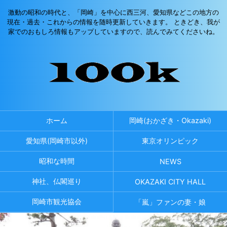
激動の昭和の時代と、「岡崎」を中心に西三河、愛知県などこの地方の
現在・過去・これからの情報を随時更新していきます。 ときどき、我が
家でのおもしろ情報もアップしていますので、読んでみてくださいね。
ホーム
岡崎(おかざき・Okazaki)
愛知県(岡崎市以外)
東京オリンピック
昭和な時間
NEWS
神社、仏閣巡り
OKAZAKI CITY HALL
岡崎市観光協会
「嵐」ファンの妻・娘