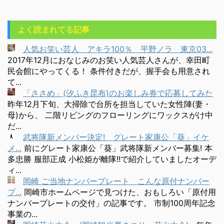
よく読まれてる記事
人気お笑い芸人 アキラ100％ 平野ノラ 東京03...
2017年12月におなじみのお笑い人気芸人さんが、幸田町
民会館にやってくる！ 条件付きだが、握手会も用意され
て...
「ささめ」(汐ふき昆布)のお楽しみ券で応募してみた
昨年12月下旬、大掃除で台所を担当していた女性陣(妻・
母)から、 二階リビングのフローリングにワックスがけ中
だ...
武将隊新メンバー決定! グレート家康公「葵」イケ
メ...
前にグレート家康公「葵」武将隊新メンバー募集! 本
多忠勝 服部正成 小松姫が離隊!!で紹介していましたオーデ
ィ...
岡崎 ご当地ナンバープレート こんな原付ナンバー
プ...
岡崎市ホームページで見つけた、おもしろい「原付用
ナンバープレートの交付」の記事です。 市制100周年記念
事業の...