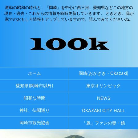
激動の昭和の時代と、「岡崎」を中心に西三河、愛知県などこの地方の
現在・過去・これからの情報を随時更新していきます。 ときどき、我が
家でのおもしろ情報もアップしていますので、読んでみてくださいね。
ホーム
岡崎(おかざき・Okazaki)
愛知県(岡崎市以外)
東京オリンピック
昭和な時間
NEWS
神社、仏閣巡り
OKAZAKI CITY HALL
岡崎市観光協会
「嵐」ファンの妻・娘