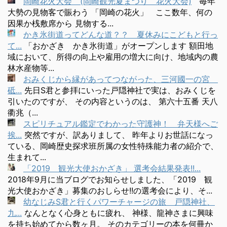
岡崎花火大会 (岡崎観光夏まつり 花火大会)
毎年
大勢の見物客で賑わう 「岡崎の花火」 ここ数年、何の
因果か桟敷席から 見物する...
かき氷街道ってどんな道？？ 夏休みにこどもと行っ
て...
「おかざき かき氷街道」がオープンします 額田地
域において、所得の向上や雇用の増大に向け、地域内の農
林水産物等...
おみくじから縁があってつながった、三河國一の宮
砥...
先日S君と参拝にいった戸隠神社で実は、おみくじを
引いたのですが、 その内容というのは、 第六十五番 天八
衢兆（...
スピリチュアル鑑定でわかった守護神！ 弁天様へご
挨...
突然ですが、訳ありまして、 昨年よりお世話になっ
ている、岡崎歴史探求班所属の女性特殊能力者の紹介で、
生まれて...
「2019 観光大使おかざき」 選考会結果発表!!...
2018年9月に当ブログでお知らせしました、「2019 観
光大使おかざき」募集のおしらせ!!の選考会により、そ...
幼なじみS君と行くパワーチャージの旅 戸隠神社、
九...
なんとなく心身ともに疲れ、 神様、龍神さまに興味
を持ち始めてから数ヶ月。 そのカテゴリーの本を何冊か