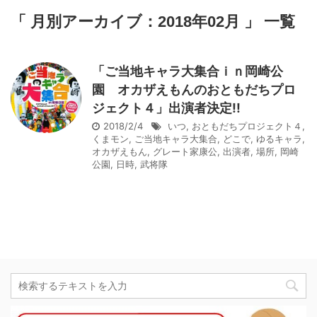
「 月別アーカイブ：2018年02月 」 一覧
「ご当地キャラ大集合ｉｎ岡崎公
園 オカザえもんのおともだちプロ
ジェクト４」出演者決定!!
2018/2/4
いつ
,
おともだちプロジェクト４
,
くまモン
,
ご当地キャラ大集合
,
どこで
,
ゆるキャラ
,
オカザえもん
,
グレート家康公
,
出演者
,
場所
,
岡崎
公園
,
日時
,
武将隊