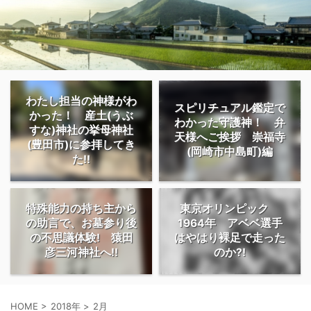
わたし担当の神様がわ
スピリチュアル鑑定で
かった！ 産土(うぶ
わかった守護神！ 弁
すな)神社の挙母神社
天様へご挨拶 崇福寺
(豊田市)に参拝してき
(岡崎市中島町)編
た!!
特殊能力の持ち主から
東京オリンピック
の助言で、お墓参り後
1964年 アベベ選手
の不思議体験! 猿田
はやはり裸足で走った
彦三河神社へ!!
のか?!
HOME
>
2018年
>
2月