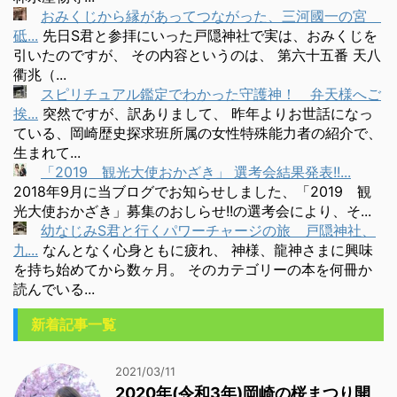
おみくじから縁があってつながった、三河國一の宮
砥...
先日S君と参拝にいった戸隠神社で実は、おみくじを
引いたのですが、 その内容というのは、 第六十五番 天八
衢兆（...
スピリチュアル鑑定でわかった守護神！ 弁天様へご
挨...
突然ですが、訳ありまして、 昨年よりお世話になっ
ている、岡崎歴史探求班所属の女性特殊能力者の紹介で、
生まれて...
「2019 観光大使おかざき」 選考会結果発表!!...
2018年9月に当ブログでお知らせしました、「2019 観
光大使おかざき」募集のおしらせ!!の選考会により、そ...
幼なじみS君と行くパワーチャージの旅 戸隠神社、
九...
なんとなく心身ともに疲れ、 神様、龍神さまに興味
を持ち始めてから数ヶ月。 そのカテゴリーの本を何冊か
読んでいる...
新着記事一覧
2021/03/11
2020年(令和3年)岡崎の桜まつり開