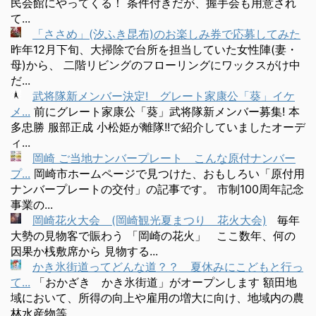
民会館にやってくる！ 条件付きだが、握手会も用意され
て...
「ささめ」(汐ふき昆布)のお楽しみ券で応募してみた
昨年12月下旬、大掃除で台所を担当していた女性陣(妻・
母)から、 二階リビングのフローリングにワックスがけ中
だ...
武将隊新メンバー決定! グレート家康公「葵」イケ
メ...
前にグレート家康公「葵」武将隊新メンバー募集! 本
多忠勝 服部正成 小松姫が離隊!!で紹介していましたオーデ
ィ...
岡崎 ご当地ナンバープレート こんな原付ナンバー
プ...
岡崎市ホームページで見つけた、おもしろい「原付用
ナンバープレートの交付」の記事です。 市制100周年記念
事業の...
岡崎花火大会 (岡崎観光夏まつり 花火大会)
毎年
大勢の見物客で賑わう 「岡崎の花火」 ここ数年、何の
因果か桟敷席から 見物する...
かき氷街道ってどんな道？？ 夏休みにこどもと行っ
て...
「おかざき かき氷街道」がオープンします 額田地
域において、所得の向上や雇用の増大に向け、地域内の農
林水産物等...