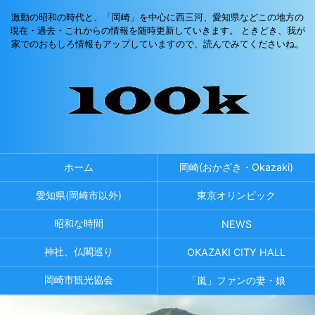
激動の昭和の時代と、「岡崎」を中心に西三河、愛知県などこの地方の
現在・過去・これからの情報を随時更新していきます。 ときどき、我が
家でのおもしろ情報もアップしていますので、読んでみてくださいね。
ホーム
岡崎(おかざき・Okazaki)
愛知県(岡崎市以外)
東京オリンピック
昭和な時間
NEWS
神社、仏閣巡り
OKAZAKI CITY HALL
岡崎市観光協会
「嵐」ファンの妻・娘