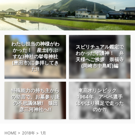
わたし担当の神様がわ
スピリチュアル鑑定で
かった！ 産土(うぶ
わかった守護神！ 弁
すな)神社の挙母神社
天様へご挨拶 崇福寺
(豊田市)に参拝してき
(岡崎市中島町)編
た!!
特殊能力の持ち主から
東京オリンピック
の助言で、お墓参り後
1964年 アベベ選手
の不思議体験! 猿田
はやはり裸足で走った
彦三河神社へ!!
のか?!
HOME
>
2018年
>
1月