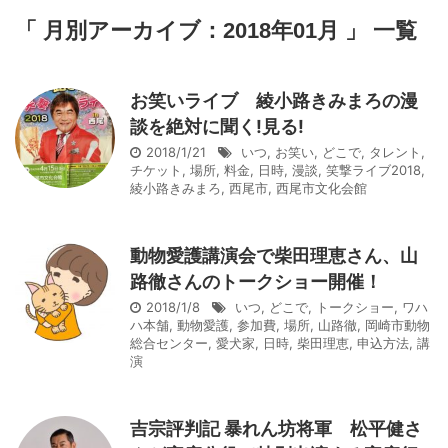
「 月別アーカイブ：2018年01月 」 一覧
お笑いライブ 綾小路きみまろの漫
談を絶対に聞く!見る!
2018/1/21
いつ
,
お笑い
,
どこで
,
タレント
,
チケット
,
場所
,
料金
,
日時
,
漫談
,
笑撃ライブ2018
,
綾小路きみまろ
,
西尾市
,
西尾市文化会館
動物愛護講演会で柴田理恵さん、山
路徹さんのトークショー開催！
2018/1/8
いつ
,
どこで
,
トークショー
,
ワハ
ハ本舗
,
動物愛護
,
参加費
,
場所
,
山路徹
,
岡崎市動物
総合センター
,
愛犬家
,
日時
,
柴田理恵
,
申込方法
,
講
演
吉宗評判記 暴れん坊将軍 松平健さ