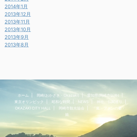
2014年1月
2013年12月
2013年11月
2013年10月
2013年9月
2013年8月
ホーム
岡崎(おかざき・Okazaki)
愛知県(岡崎市以外)
東京オリンピック
昭和な時間
NEWS
神社、仏閣巡り
OKAZAKI CITY HALL
岡崎市観光協会
「嵐」ファンの妻・
娘