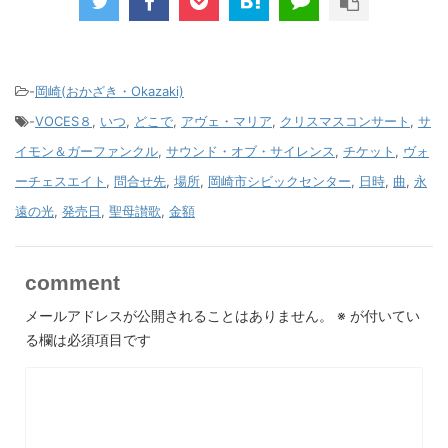
-
岡崎(おかざき・Okazaki)
-
VOCES８
,
いつ
,
どこで
,
アヴェ・マリア
,
クリスマスコンサート
,
サ
イモン＆ガーファンクル
,
サウンド・オブ・サイレンス
,
チケット
,
ヴォ
ーチェスエイト
,
問合せ先
,
場所
,
岡崎市シビックセンター
,
日時
,
曲
,
永
遠の光
,
発売日
,
聖母讃歌
,
金額
comment
メールアドレスが公開されることはありません。
※
が付いてい
る欄は必須項目です