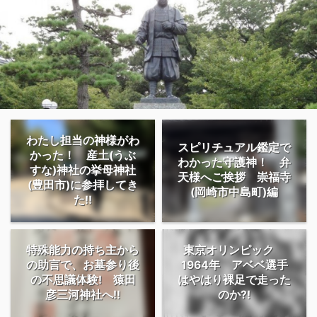
わたし担当の神様がわ
スピリチュアル鑑定で
かった！ 産土(うぶ
わかった守護神！ 弁
すな)神社の挙母神社
天様へご挨拶 崇福寺
(豊田市)に参拝してき
(岡崎市中島町)編
た!!
特殊能力の持ち主から
東京オリンピック
の助言で、お墓参り後
1964年 アベベ選手
の不思議体験! 猿田
はやはり裸足で走った
彦三河神社へ!!
のか?!