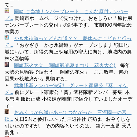
て...
岡崎 ご当地ナンバープレート こんな原付ナンバー
プ...
岡崎市ホームページで見つけた、おもしろい「原付用
ナンバープレートの交付」の記事です。 市制100周年記念
事業の...
かき氷街道ってどんな道？？ 夏休みにこどもと行っ
て...
「おかざき かき氷街道」がオープンします 額田地
域において、所得の向上や雇用の増大に向け、地域内の農
林水産物等...
岡崎花火大会 (岡崎観光夏まつり 花火大会)
毎年
大勢の見物客で賑わう 「岡崎の花火」 ここ数年、何の
因果か桟敷席から 見物する...
武将隊新メンバー決定! グレート家康公「葵」イケ
メ...
前にグレート家康公「葵」武将隊新メンバー募集! 本
多忠勝 服部正成 小松姫が離隊!!で紹介していましたオーデ
ィ...
おみくじから縁があってつながった、三河國一の宮
砥...
先日S君と参拝にいった戸隠神社で実は、おみくじを
引いたのですが、 その内容というのは、 第六十五番 天八
衢兆（...