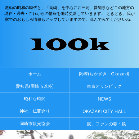
激動の昭和の時代と、「岡崎」を中心に西三河、愛知県などこの地方の
現在・過去・これからの情報を随時更新していきます。 ときどき、我が
家でのおもしろ情報もアップしていますので、読んでみてくださいね。
ホーム
岡崎(おかざき・Okazaki)
愛知県(岡崎市以外)
東京オリンピック
昭和な時間
NEWS
神社、仏閣巡り
OKAZAKI CITY HALL
岡崎市観光協会
「嵐」ファンの妻・娘