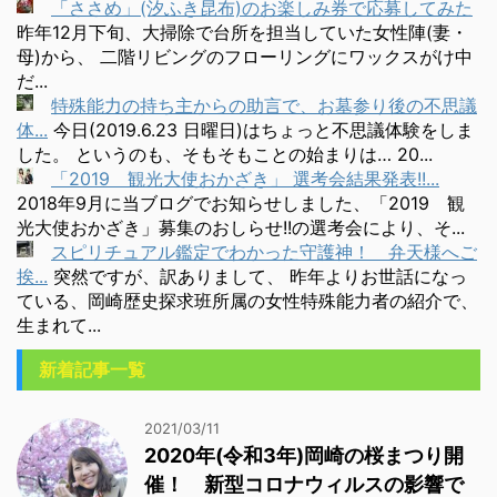
「ささめ」(汐ふき昆布)のお楽しみ券で応募してみた
昨年12月下旬、大掃除で台所を担当していた女性陣(妻・
母)から、 二階リビングのフローリングにワックスがけ中
だ...
特殊能力の持ち主からの助言で、お墓参り後の不思議
体...
今日(2019.6.23 日曜日)はちょっと不思議体験をしま
した。 というのも、そもそもことの始まりは… 20...
「2019 観光大使おかざき」 選考会結果発表!!...
2018年9月に当ブログでお知らせしました、「2019 観
光大使おかざき」募集のおしらせ!!の選考会により、そ...
スピリチュアル鑑定でわかった守護神！ 弁天様へご
挨...
突然ですが、訳ありまして、 昨年よりお世話になっ
ている、岡崎歴史探求班所属の女性特殊能力者の紹介で、
生まれて...
新着記事一覧
2021/03/11
2020年(令和3年)岡崎の桜まつり開
催！ 新型コロナウィルスの影響で