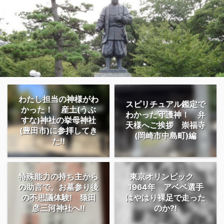
わたし担当の神様がわ
スピリチュアル鑑定で
かった！ 産土(うぶ
わかった守護神！ 弁
すな)神社の挙母神社
天様へご挨拶 崇福寺
(豊田市)に参拝してき
(岡崎市中島町)編
た!!
特殊能力の持ち主から
東京オリンピック
の助言で、お墓参り後
1964年 アベベ選手
の不思議体験! 猿田
はやはり裸足で走った
彦三河神社へ!!
のか?!