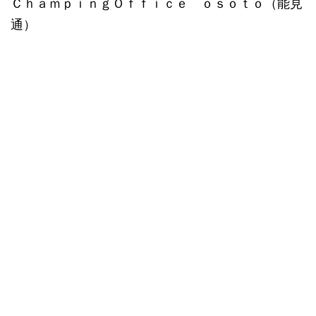
ＣｈａｍｐｉｎｇＯｆｆｉｃｅ ｏｓｏｔｏ（能見
通）