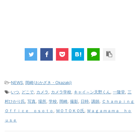
-
NEWS
,
岡崎(おかざき・Okazaki)
-
いつ
,
どこで
,
カメラ
,
カメラ学校
,
キャイ～ン天野くん
,
一隆堂
,
三
村ひかり氏
,
写真
,
場所
,
学校
,
岡崎
,
撮影
,
日時
,
講師
,
Ｃｈａｍｐｉｎｇ
Ｏｆｆｉｃｅ ｏｓｏｔｏ
,
ＭＯＴＯＫＯ氏
,
Ｗａｇａｍａｍａ ｈｏ
ｕｓｅ