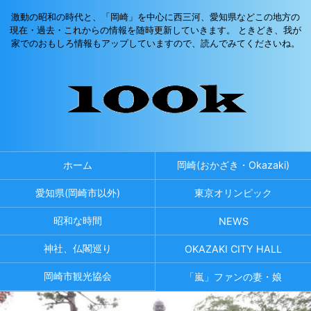
激動の昭和の時代と、「岡崎」を中心に西三河、愛知県などこの地方の
現在・過去・これからの情報を随時更新していきます。 ときどき、我が
家でのおもしろ情報もアップしていますので、読んでみてくださいね。
ホーム
岡崎(おかざき・Okazaki)
愛知県(岡崎市以外)
東京オリンピック
昭和な時間
NEWS
神社、仏閣巡り
OKAZAKI CITY HALL
岡崎市観光協会
「嵐」ファンの妻・娘