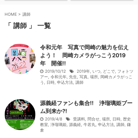
HOME
>
講師
「 講師 」 一覧
令和元年 写真で岡崎の魅力を伝え
よう！ 岡崎カメラがっこう2019
年 開催!!
2019/10/12
2019年
,
いつ
,
どこで
,
フォトツ
アー
,
令和元年
,
先生
,
写真
,
場所
,
岡崎カメラがっこ
う
,
日時
,
申込方法
,
講師
源義経ファンも集合!! 浄瑠璃姫ブー
ム到来か?!
2019/4/8
受講料
,
問合せ
,
場所
,
日時
,
歴史
教室
,
浄瑠璃姫
,
源義経
,
牛若丸
,
申込方法
,
講師
,
鎌
倉