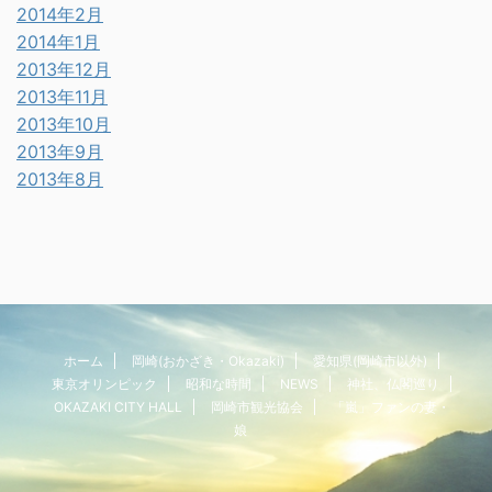
2014年2月
2014年1月
2013年12月
2013年11月
2013年10月
2013年9月
2013年8月
ホーム
岡崎(おかざき・Okazaki)
愛知県(岡崎市以外)
東京オリンピック
昭和な時間
NEWS
神社、仏閣巡り
OKAZAKI CITY HALL
岡崎市観光協会
「嵐」ファンの妻・
娘