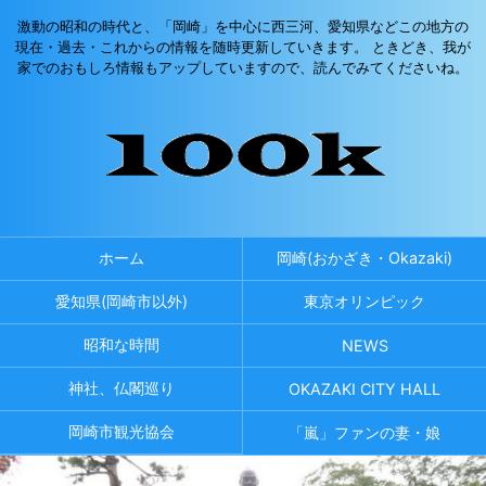
激動の昭和の時代と、「岡崎」を中心に西三河、愛知県などこの地方の
現在・過去・これからの情報を随時更新していきます。 ときどき、我が
家でのおもしろ情報もアップしていますので、読んでみてくださいね。
ホーム
岡崎(おかざき・Okazaki)
愛知県(岡崎市以外)
東京オリンピック
昭和な時間
NEWS
神社、仏閣巡り
OKAZAKI CITY HALL
岡崎市観光協会
「嵐」ファンの妻・娘