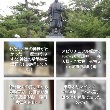
わたし担当の神様がわ
スピリチュアル鑑定で
かった！ 産土(うぶ
わかった守護神！ 弁
すな)神社の挙母神社
天様へご挨拶 崇福寺
(豊田市)に参拝してき
(岡崎市中島町)編
た!!
特殊能力の持ち主から
東京オリンピック
の助言で、お墓参り後
1964年 アベベ選手
の不思議体験! 猿田
はやはり裸足で走った
彦三河神社へ!!
のか?!