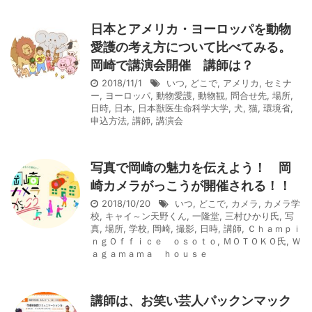
日本とアメリカ・ヨーロッパを動物
愛護の考え方について比べてみる。
岡崎で講演会開催 講師は？
2018/11/1
いつ
,
どこで
,
アメリカ
,
セミナ
ー
,
ヨーロッパ
,
動物愛護
,
動物観
,
問合せ先
,
場所
,
日時
,
日本
,
日本獣医生命科学大学
,
犬
,
猫
,
環境省
,
申込方法
,
講師
,
講演会
写真で岡崎の魅力を伝えよう！ 岡
崎カメラがっこうが開催される！！
2018/10/20
いつ
,
どこで
,
カメラ
,
カメラ学
校
,
キャイ～ン天野くん
,
一隆堂
,
三村ひかり氏
,
写
真
,
場所
,
学校
,
岡崎
,
撮影
,
日時
,
講師
,
Ｃｈａｍｐｉ
ｎｇＯｆｆｉｃｅ ｏｓｏｔｏ
,
ＭＯＴＯＫＯ氏
,
Ｗ
ａｇａｍａｍａ ｈｏｕｓｅ
講師は、お笑い芸人パックンマック