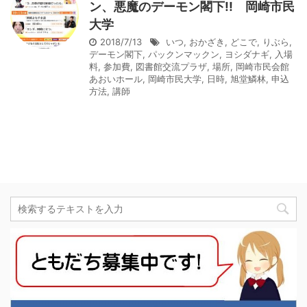
ン、悪魔のデーモン閣下!! 岡崎市民
大学
2018/7/13
いつ
,
おかざき
,
どこで
,
りぶら
,
デーモン閣下
,
パックンマックン
,
ヨシダナギ
,
入場
料
,
参加費
,
図書館交流プラザ
,
場所
,
岡崎市民会館
あおいホール
,
岡崎市民大学
,
日時
,
旭堂鱗林
,
申込
方法
,
講師