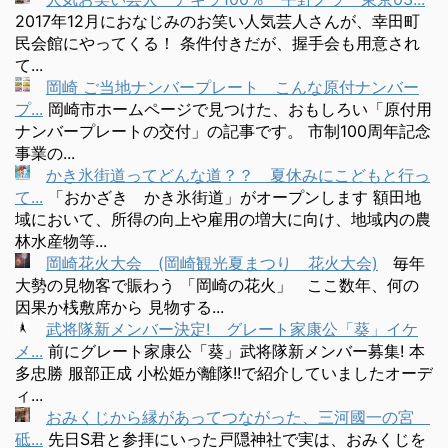
2017年12月におなじみのお笑い人気芸人さんが、幸田町
民会館にやってくる！ 条件付きだが、握手会も用意され
て...
岡崎 ご当地ナンバープレート こんな原付ナンバー
プ...
岡崎市ホームページで見つけた、おもしろい「原付用
ナンバープレートの交付」の記事です。 市制100周年記念
事業の...
かき氷街道ってどんな道？？ 夏休みにこどもと行っ
て...
「おかざき かき氷街道」がオープンします 額田地
域において、所得の向上や雇用の増大に向け、地域内の農
林水産物等...
岡崎花火大会 (岡崎観光夏まつり 花火大会)
毎年
大勢の見物客で賑わう 「岡崎の花火」 ここ数年、何の
因果か桟敷席から 見物する...
武将隊新メンバー決定! グレート家康公「葵」イケ
メ...
前にグレート家康公「葵」武将隊新メンバー募集! 本
多忠勝 服部正成 小松姫が離隊!!で紹介していましたオーデ
ィ...
おみくじから縁があってつながった、三河國一の宮
砥...
先日S君と参拝にいった戸隠神社で実は、おみくじを