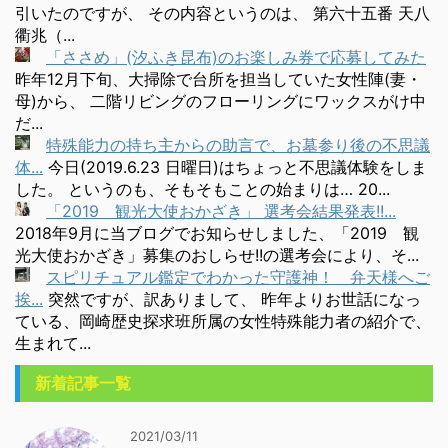
引いたのですが、 その内容というのは、 第六十五番 天八
衢兆（...
「ささめ」(汐ふき昆布)のお楽しみ券で応募してみた
昨年12月下旬、大掃除で台所を担当していた女性陣(妻・
母)から、 二階リビングのフローリングにワックスがけ中
だ...
特殊能力の持ち主からの助言で、お墓参り後の不思議
体...
今日(2019.6.23 日曜日)はちょっと不思議体験をしま
した。 というのも、そもそもことの始まりは… 20...
「2019 観光大使おかざき」 選考会結果発表!!...
2018年9月に当ブログでお知らせしました、「2019 観
光大使おかざき」募集のおしらせ!!の選考会により、そ...
スピリチュアル鑑定でわかった守護神！ 弁天様へご
挨...
突然ですが、訳ありまして、 昨年よりお世話になっ
ている、岡崎歴史探求班所属の女性特殊能力者の紹介で、
生まれて...
新着記事一覧
2021/03/11