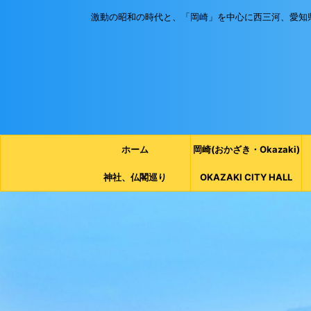
激動の昭和の時代と、「岡崎」を中心に西三河、愛知
ホーム
岡崎(おかざき・Okazaki)
神社、仏閣巡り
OKAZAKI CITY HALL