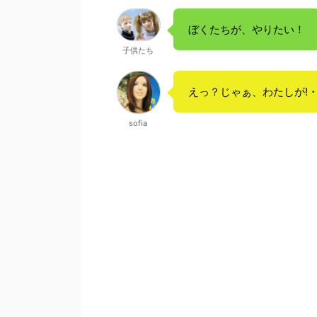
ぼくたちが、やりたい！
子供たち
えっ？じゃぁ、わたしが!
sofia