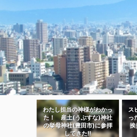
わたし担当の神様がわかっ
ス
た！ 産土(うぶすな)神社
っ
の挙母神社(豊田市)に参拝
挨
してきた!!