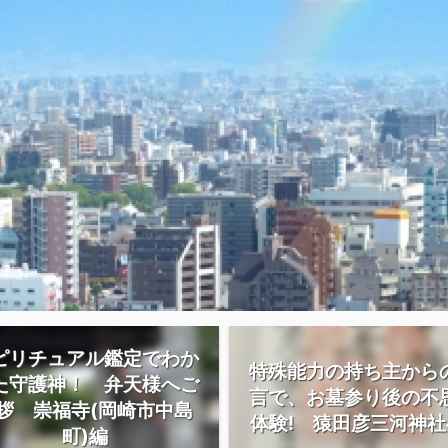
ピリチュアル鑑定でわか
特殊能力の持ち主から
た守護神！ 弁天様へご
言で、お墓参り後の不
拶 崇福寺(岡崎市中島
体験! 猿田彦三河神社へ
町)編