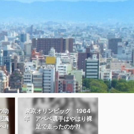
の助
東京オリンピック 1964
思議
年 アベベ選手はやはり裸
!!
足で走ったのか?!