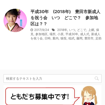
平成30年 (2018年) 豊田市新成人
を祝う会 いつ どこで？ 参加地
区は？？
2017/9/24
2018年
,
いつ
,
どこで
,
上郷
,
保
見
,
参加地区
,
場所
,
小原
,
平成30年
,
成人式
,
新成人
を祝う会
,
日時
,
案内
,
猿投
,
稲武
,
藤岡
,
豊田市
,
足助