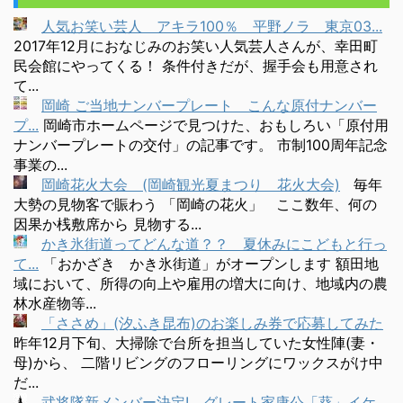
人気お笑い芸人 アキラ100％ 平野ノラ 東京03...
2017年12月におなじみのお笑い人気芸人さんが、幸田町
民会館にやってくる！ 条件付きだが、握手会も用意され
て...
岡崎 ご当地ナンバープレート こんな原付ナンバー
プ...
岡崎市ホームページで見つけた、おもしろい「原付用
ナンバープレートの交付」の記事です。 市制100周年記念
事業の...
岡崎花火大会 (岡崎観光夏まつり 花火大会)
毎年
大勢の見物客で賑わう 「岡崎の花火」 ここ数年、何の
因果か桟敷席から 見物する...
かき氷街道ってどんな道？？ 夏休みにこどもと行っ
て...
「おかざき かき氷街道」がオープンします 額田地
域において、所得の向上や雇用の増大に向け、地域内の農
林水産物等...
「ささめ」(汐ふき昆布)のお楽しみ券で応募してみた
昨年12月下旬、大掃除で台所を担当していた女性陣(妻・
母)から、 二階リビングのフローリングにワックスがけ中
だ...
武将隊新メンバー決定! グレート家康公「葵」イケ