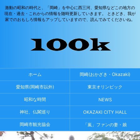
激動の昭和の時代と、「岡崎」を中心に西三河、愛知県などこの地方の
現在・過去・これからの情報を随時更新していきます。 ときどき、我が
家でのおもしろ情報もアップしていますので、読んでみてくださいね。
ホーム
岡崎(おかざき・Okazaki)
愛知県(岡崎市以外)
東京オリンピック
昭和な時間
NEWS
神社、仏閣巡り
OKAZAKI CITY HALL
岡崎市観光協会
「嵐」ファンの妻・娘