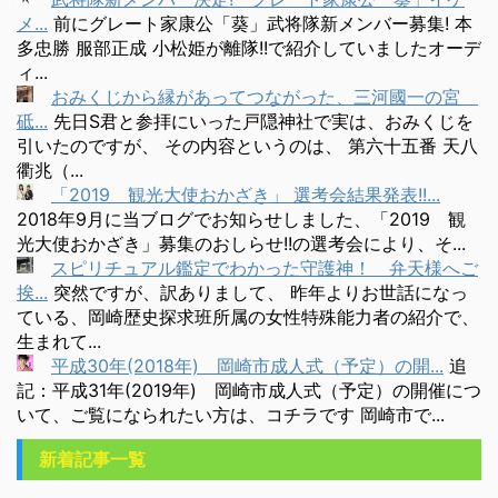
メ...
前にグレート家康公「葵」武将隊新メンバー募集! 本
多忠勝 服部正成 小松姫が離隊!!で紹介していましたオーデ
ィ...
おみくじから縁があってつながった、三河國一の宮
砥...
先日S君と参拝にいった戸隠神社で実は、おみくじを
引いたのですが、 その内容というのは、 第六十五番 天八
衢兆（...
「2019 観光大使おかざき」 選考会結果発表!!...
2018年9月に当ブログでお知らせしました、「2019 観
光大使おかざき」募集のおしらせ!!の選考会により、そ...
スピリチュアル鑑定でわかった守護神！ 弁天様へご
挨...
突然ですが、訳ありまして、 昨年よりお世話になっ
ている、岡崎歴史探求班所属の女性特殊能力者の紹介で、
生まれて...
平成30年(2018年) 岡崎市成人式（予定）の開...
追
記：平成31年(2019年) 岡崎市成人式（予定）の開催につ
いて、ご覧になられたい方は、コチラです 岡崎市で...
新着記事一覧