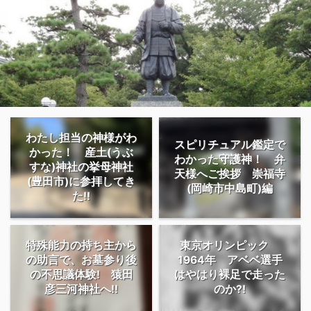
わたし担当の神様がわ
スピリチュアル鑑定で
かった！ 産土(うぶ
わかった守護神！ 弁
すな)神社の挙母神社
天様へご挨拶 崇福寺
(豊田市)に参拝してき
(岡崎市中島町)編
た!!
特殊能力の持ち主から
東京オリンピック
の助言で、お墓参り後
1964年 アベベ選手
の不思議体験! 猿田
はやはり裸足で走った
彦三河神社へ!!
のか?!