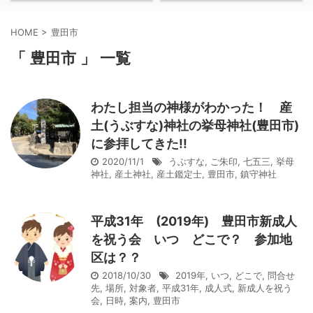
HOME
>
豊田市
「 豊田市 」 一覧
わたし担当の神様がわかった！ 産
土(うぶすな)神社の挙母神社(豊田市)
に参拝してきた!!
2020/11/1
うぶすな
,
ご朱印
,
七五三
,
挙母
神社
,
産土神社
,
産土鑑定士
,
豊田市
,
鎮守神社
平成31年 (2019年) 豊田市新成人
を祝う会 いつ どこで？ 参加地
区は？？
2018/10/30
2019年
,
いつ
,
どこで
,
問合せ
先
,
場所
,
対象者
,
平成31年
,
成人式
,
新成人を祝う
会
,
日時
,
案内
,
豊田市