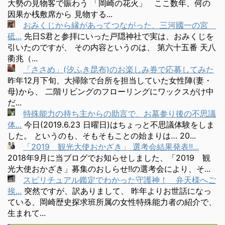
大勢の見物客で賑わう 「岡崎の花火」 ここ数年、何の
因果か桟敷席から 見物する...
おみくじから縁があってつながった、三河國一の宮
砥...
先日S君と参拝にいった戸隠神社で実は、おみくじを
引いたのですが、 その内容というのは、 第六十五番 天八
衢兆（...
「ささめ」(汐ふき昆布)のお楽しみ券で応募してみた
昨年12月下旬、大掃除で台所を担当していた女性陣(妻・
母)から、 二階リビングのフローリングにワックスがけ中
だ...
特殊能力の持ち主からの助言で、お墓参り後の不思議
体...
今日(2019.6.23 日曜日)はちょっと不思議体験をしま
した。 というのも、そもそもことの始まりは… 20...
「2019 観光大使おかざき」 選考会結果発表!!...
2018年9月に当ブログでお知らせしました、「2019 観
光大使おかざき」募集のおしらせ!!の選考会により、そ...
スピリチュアル鑑定でわかった守護神！ 弁天様へご
挨...
突然ですが、訳ありまして、 昨年よりお世話になっ
ている、岡崎歴史探求班所属の女性特殊能力者の紹介で、
生まれて...