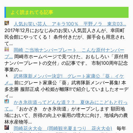
よく読まれてる記事
人気お笑い芸人 アキラ100％ 平野ノラ 東京03...
2017年12月におなじみのお笑い人気芸人さんが、幸田町
民会館にやってくる！ 条件付きだが、握手会も用意され
て...
岡崎 ご当地ナンバープレート こんな原付ナンバー
プ...
岡崎市ホームページで見つけた、おもしろい「原付用
ナンバープレートの交付」の記事です。 市制100周年記念
事業の...
武将隊新メンバー決定! グレート家康公「葵」イケ
メ...
前にグレート家康公「葵」武将隊新メンバー募集! 本
多忠勝 服部正成 小松姫が離隊!!で紹介していましたオーデ
ィ...
かき氷街道ってどんな道？？ 夏休みにこどもと行っ
て...
「おかざき かき氷街道」がオープンします 額田地
域において、所得の向上や雇用の増大に向け、地域内の農
林水産物等...
岡崎花火大会 (岡崎観光夏まつり 花火大会)
毎年