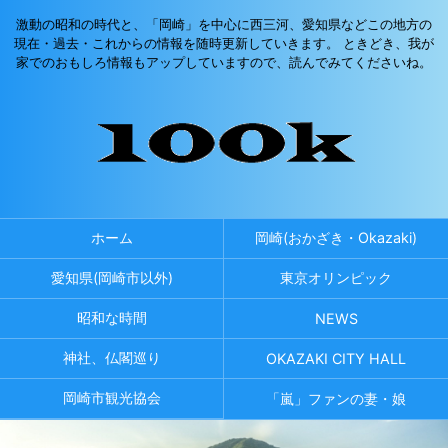
激動の昭和の時代と、「岡崎」を中心に西三河、愛知県などこの地方の
現在・過去・これからの情報を随時更新していきます。 ときどき、我が
家でのおもしろ情報もアップしていますので、読んでみてくださいね。
ホーム
岡崎(おかざき・Okazaki)
愛知県(岡崎市以外)
東京オリンピック
昭和な時間
NEWS
神社、仏閣巡り
OKAZAKI CITY HALL
岡崎市観光協会
「嵐」ファンの妻・娘