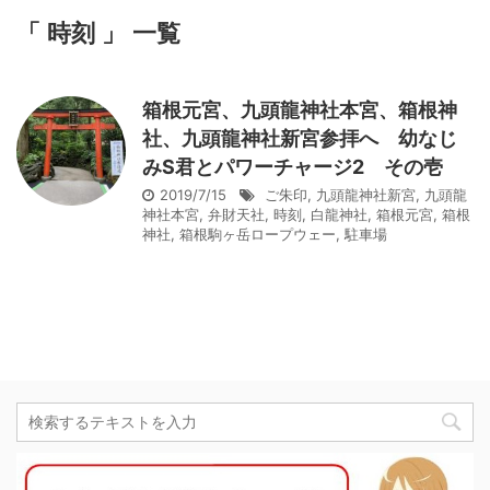
「 時刻 」 一覧
箱根元宮、九頭龍神社本宮、箱根神
社、九頭龍神社新宮参拝へ 幼なじ
みS君とパワーチャージ2 その壱
2019/7/15
ご朱印
,
九頭龍神社新宮
,
九頭龍
神社本宮
,
弁財天社
,
時刻
,
白龍神社
,
箱根元宮
,
箱根
神社
,
箱根駒ヶ岳ロープウェー
,
駐車場