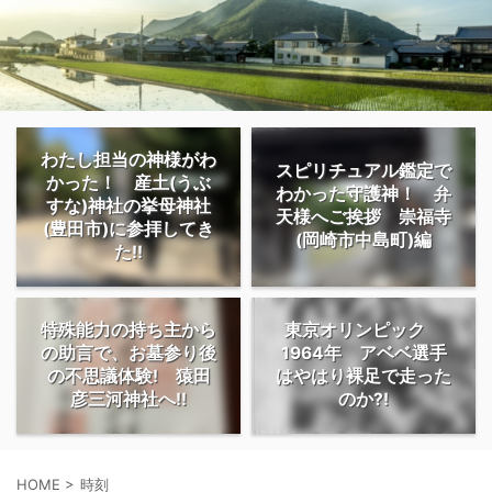
わたし担当の神様がわ
スピリチュアル鑑定で
かった！ 産土(うぶ
わかった守護神！ 弁
すな)神社の挙母神社
天様へご挨拶 崇福寺
(豊田市)に参拝してき
(岡崎市中島町)編
た!!
特殊能力の持ち主から
東京オリンピック
の助言で、お墓参り後
1964年 アベベ選手
の不思議体験! 猿田
はやはり裸足で走った
彦三河神社へ!!
のか?!
HOME
>
時刻