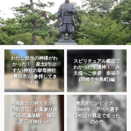
わたし担当の神様がわ
スピリチュアル鑑定で
かった！ 産土(うぶ
わかった守護神！ 弁
すな)神社の挙母神社
天様へご挨拶 崇福寺
(豊田市)に参拝してき
(岡崎市中島町)編
た!!
特殊能力の持ち主から
東京オリンピック
の助言で、お墓参り後
1964年 アベベ選手
の不思議体験! 猿田
はやはり裸足で走った
彦三河神社へ!!
のか?!