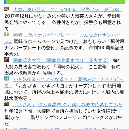
人気お笑い芸人 アキラ100％ 平野ノラ 東京03...
2017年12月におなじみのお笑い人気芸人さんが、幸田町
民会館にやってくる！ 条件付きだが、握手会も用意され
て...
岡崎 ご当地ナンバープレート こんな原付ナンバー
プ...
岡崎市ホームページで見つけた、おもしろい「原付用
ナンバープレートの交付」の記事です。 市制100周年記念
事業の...
岡崎花火大会 (岡崎観光夏まつり 花火大会)
毎年
大勢の見物客で賑わう 「岡崎の花火」 ここ数年、何の
因果か桟敷席から 見物する...
かき氷街道ってどんな道？？ 夏休みにこどもと行っ
て...
「おかざき かき氷街道」がオープンします 額田地
域において、所得の向上や雇用の増大に向け、地域内の農
林水産物等...
「ささめ」(汐ふき昆布)のお楽しみ券で応募してみた
昨年12月下旬、大掃除で台所を担当していた女性陣(妻・
母)から、 二階リビングのフローリングにワックスがけ中
だ...