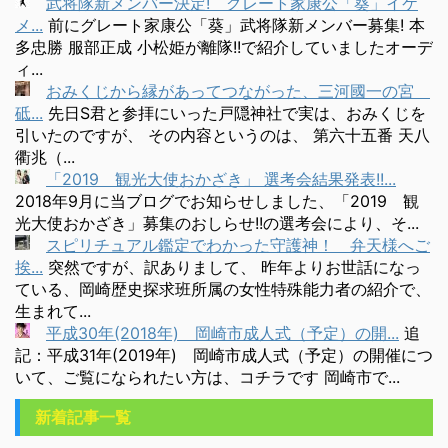
武将隊新メンバー決定! グレート家康公「葵」イケ
メ...
前にグレート家康公「葵」武将隊新メンバー募集! 本
多忠勝 服部正成 小松姫が離隊!!で紹介していましたオーデ
ィ...
おみくじから縁があってつながった、三河國一の宮
砥...
先日S君と参拝にいった戸隠神社で実は、おみくじを
引いたのですが、 その内容というのは、 第六十五番 天八
衢兆（...
「2019 観光大使おかざき」 選考会結果発表!!...
2018年9月に当ブログでお知らせしました、「2019 観
光大使おかざき」募集のおしらせ!!の選考会により、そ...
スピリチュアル鑑定でわかった守護神！ 弁天様へご
挨...
突然ですが、訳ありまして、 昨年よりお世話になっ
ている、岡崎歴史探求班所属の女性特殊能力者の紹介で、
生まれて...
平成30年(2018年) 岡崎市成人式（予定）の開...
追
記：平成31年(2019年) 岡崎市成人式（予定）の開催につ
いて、ご覧になられたい方は、コチラです 岡崎市で...
新着記事一覧