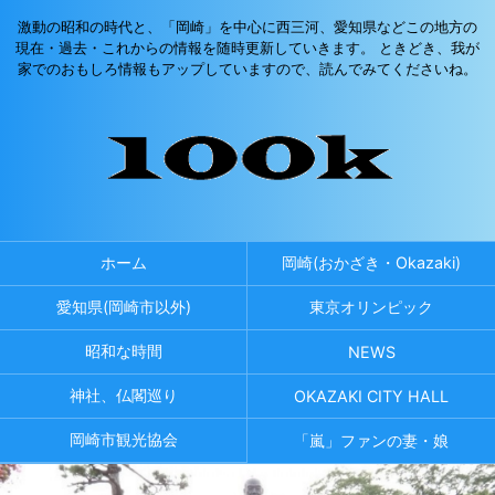
激動の昭和の時代と、「岡崎」を中心に西三河、愛知県などこの地方の
現在・過去・これからの情報を随時更新していきます。 ときどき、我が
家でのおもしろ情報もアップしていますので、読んでみてくださいね。
ホーム
岡崎(おかざき・Okazaki)
愛知県(岡崎市以外)
東京オリンピック
昭和な時間
NEWS
神社、仏閣巡り
OKAZAKI CITY HALL
岡崎市観光協会
「嵐」ファンの妻・娘