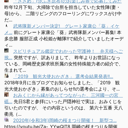
「ささめ」(汐ふき昆布)のお楽しみ券で応募してみた
昨年12月下旬、大掃除で台所を担当していた女性陣(妻・
母)から、 二階リビングのフローリングにワックスがけ中
だ...
武将隊新メンバー決定! グレート家康公「葵」イケ
メ...
前にグレート家康公「葵」武将隊新メンバー募集! 本
多忠勝 服部正成 小松姫が離隊!!で紹介していましたオーデ
ィ...
スピリチュアル鑑定でわかった守護神！ 弁天様へご
挨...
突然ですが、訳ありまして、 昨年よりお世話になっ
ている、岡崎歴史探求班所属の女性特殊能力者の紹介で、
生まれて...
「2019 観光大使おかざき」 選考会結果発表!!...
2018年9月に当ブログでお知らせしました、「2019 観
光大使おかざき」募集のおしらせ!!の選考会により、そ...
おみくじから縁があってつながった、三河國一の宮
砥...
先日S君と参拝にいった戸隠神社で実は、おみくじを
引いたのですが、 その内容というのは、 第六十五番 天八
衢兆（...
2020年(令和3年)岡崎の桜まつり開催！ 新型コ...
https://youtu.be/Za-_YYwQIT8 岡崎の桜まつりを開催