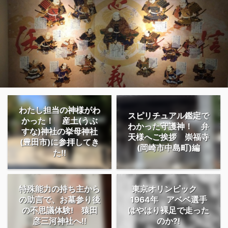
わたし担当の神様がわ
スピリチュアル鑑定で
かった！ 産土(うぶ
わかった守護神！ 弁
すな)神社の挙母神社
天様へご挨拶 崇福寺
(豊田市)に参拝してき
(岡崎市中島町)編
た!!
特殊能力の持ち主から
東京オリンピック
の助言で、お墓参り後
1964年 アベベ選手
の不思議体験! 猿田
はやはり裸足で走った
彦三河神社へ!!
のか?!