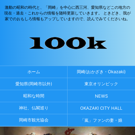
激動の昭和の時代と、「岡崎」を中心に西三河、愛知県などこの地方の
現在・過去・これからの情報を随時更新していきます。 ときどき、我が
家でのおもしろ情報もアップしていますので、読んでみてくださいね。
ホーム
岡崎(おかざき・Okazaki)
愛知県(岡崎市以外)
東京オリンピック
昭和な時間
NEWS
神社、仏閣巡り
OKAZAKI CITY HALL
岡崎市観光協会
「嵐」ファンの妻・娘