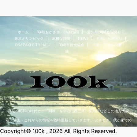
ホーム
岡崎(おかざき・Okazaki)
愛知県(岡崎市以外)
東京オリンピック
昭和な時間
NEWS
神社、仏閣巡り
OKAZAKI CITY HALL
岡崎市観光協会
「嵐」ファンの妻・
娘
激動の昭和の時代と、「岡崎」を中心に西三河、愛知県などこの地方の現
在・過去・これからの情報を随時更新していきます。 ときどき、我が家での
おもしろ情報もアップしていますので、読んでみてくださいね。
Copyright© 100k , 2026 All Rights Reserved.