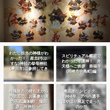
わたし担当の神様がわ
スピリチュアル鑑定で
かった！ 産土(うぶ
わかった守護神！ 弁
すな)神社の挙母神社
天様へご挨拶 崇福寺
(豊田市)に参拝してき
(岡崎市中島町)編
た!!
特殊能力の持ち主から
東京オリンピック
の助言で、お墓参り後
1964年 アベベ選手
の不思議体験! 猿田
はやはり裸足で走った
彦三河神社へ!!
のか?!