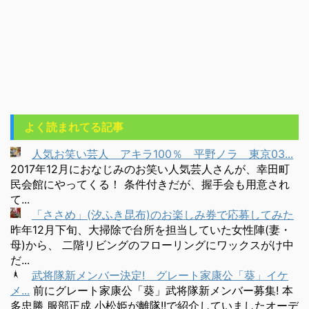
よく読まれてる記事
人気お笑い芸人 アキラ100％ 平野ノラ 東京03...
2017年12月におなじみのお笑い人気芸人さんが、幸田町
民会館にやってくる！ 条件付きだが、握手会も用意され
て...
「ささめ」(汐ふき昆布)のお楽しみ券で応募してみた
昨年12月下旬、大掃除で台所を担当していた女性陣(妻・
母)から、 二階リビングのフローリングにワックスがけ中
だ...
武将隊新メンバー決定! グレート家康公「葵」イケ
メ...
前にグレート家康公「葵」武将隊新メンバー募集! 本
多忠勝 服部正成 小松姫が離隊!!で紹介していましたオーデ