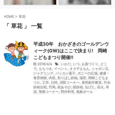
HOME
>
草花
「 草花 」 一覧
平成30年 おかざきのゴールデンウ
ィーク(GW)はここで決まり! 岡崎
こどもまつり開催!!
2018/4/4
いかだ
,
いつ
,
お面づくり
,
どこ
で
,
もちつき
,
イベント
,
オカザえもん
,
シャボン玉
,
ジャグリング
,
パッカン菓子
,
ポニーの広場
,
健康・
食育体験
,
内容
,
割りばし鉄砲
,
場所
,
岡崎こどもま
つり
,
工作
,
日時
,
消防コーナー
,
発明創作教室
,
竹水
鉄砲合戦
,
竹馬
,
紙あそび
,
紙鉄砲
,
缶げた
,
花火
,
草
花
,
警察コーナー
,
野外料理
,
風船ボール