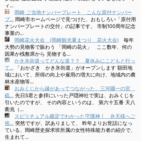
ィ...
岡崎 ご当地ナンバープレート こんな原付ナンバー
プ...
岡崎市ホームページで見つけた、おもしろい「原付用
ナンバープレートの交付」の記事です。 市制100周年記念
事業の...
岡崎花火大会 (岡崎観光夏まつり 花火大会)
毎年
大勢の見物客で賑わう 「岡崎の花火」 ここ数年、何の
因果か桟敷席から 見物する...
かき氷街道ってどんな道？？ 夏休みにこどもと行っ
て...
「おかざき かき氷街道」がオープンします 額田地
域において、所得の向上や雇用の増大に向け、地域内の農
林水産物等...
おみくじから縁があってつながった、三河國一の宮
砥...
先日S君と参拝にいった戸隠神社で実は、おみくじを
引いたのですが、 その内容というのは、 第六十五番 天八
衢兆（...
スピリチュアル鑑定でわかった守護神！ 弁天様へご
挨...
突然ですが、訳ありまして、 昨年よりお世話になっ
ている、岡崎歴史探求班所属の女性特殊能力者の紹介で、
生まれて...