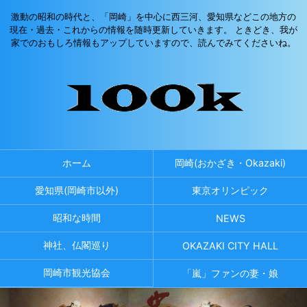
激動の昭和の時代と、「岡崎」を中心に西三河、愛知県などこの地方の
現在・過去・これからの情報を随時更新していきます。 ときどき、我が
家でのおもしろ情報もアップしていますので、読んでみてくださいね。
ホーム
岡崎(おかざき・Okazaki)
愛知県(岡崎市以外)
東京オリンピック
昭和な時間
NEWS
神社、仏閣巡り
OKAZAKI CITY HALL
岡崎市観光協会
「嵐」ファンの妻・娘