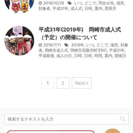
2018/10/26
いつ
,
どこで
,
問合せ先
,
場所
,
対象者
,
平成31年
,
成人式
,
日時
,
案内
,
西尾市
平成31年(2019年) 岡崎市成人式
（予定）の開催について
2018/7/11
2019年
,
いつ
,
どこで
,
場所
,
対象
者
,
岡崎市成人式
,
岡崎市高隆寺町字峠1
,
平成31年
,
平成最後
,
成人の日
,
日時
,
日程
,
時間
,
案内
,
開催日
1
2
Next »