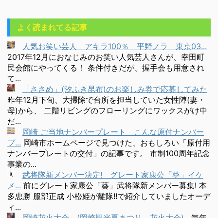
よく読まれてる記事
人気お笑い芸人 アキラ100％ 平野ノラ 東京03...
2017年12月におなじみのお笑い人気芸人さんが、幸田町
民会館にやってくる！ 条件付きだが、握手会も用意され
て...
「ささめ」(汐ふき昆布)のお楽しみ券で応募してみた
昨年12月下旬、大掃除で台所を担当していた女性陣(妻・
母)から、 二階リビングのフローリングにワックスがけ中
だ...
岡崎 ご当地ナンバープレート こんな原付ナンバー
プ...
岡崎市ホームページで見つけた、おもしろい「原付用
ナンバープレートの交付」の記事です。 市制100周年記念
事業の...
武将隊新メンバー決定! グレート家康公「葵」イケ
メ...
前にグレート家康公「葵」武将隊新メンバー募集! 本
多忠勝 服部正成 小松姫が離隊!!で紹介していましたオーデ
ィ...
岡崎花火大会 (岡崎観光夏まつり 花火大会)
毎年