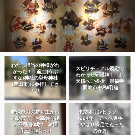
わたし担当の神様がわ
スピリチュアル鑑定で
かった！ 産土(うぶ
わかった守護神！ 弁
すな)神社の挙母神社
天様へご挨拶 崇福寺
(豊田市)に参拝してき
(岡崎市中島町)編
た!!
特殊能力の持ち主から
東京オリンピック
の助言で、お墓参り後
1964年 アベベ選手
の不思議体験! 猿田
はやはり裸足で走った
彦三河神社へ!!
のか?!