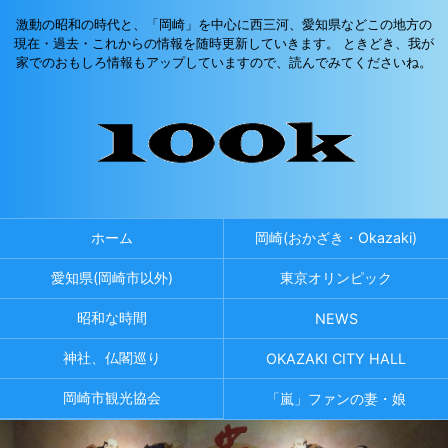
激動の昭和の時代と、「岡崎」を中心に西三河、愛知県などこの地方の
現在・過去・これからの情報を随時更新していきます。 ときどき、我が
家でのおもしろ情報もアップしていますので、読んでみてくださいね。
ホーム
岡崎(おかざき・Okazaki)
愛知県(岡崎市以外)
東京オリンピック
昭和な時間
NEWS
神社、仏閣巡り
OKAZAKI CITY HALL
岡崎市観光協会
「嵐」ファンの妻・娘