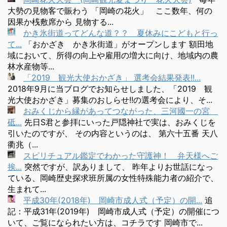
大勢の見物客で賑わう 「岡崎の花火」 ここ数年、何の
因果か桟敷席から 見物する...
かき氷街道ってどんな道？？ 夏休みにこどもと行っ
て...
「おかざき かき氷街道」がオープンします 額田地
域において、所得の向上や雇用の増大に向け、地域内の農
林水産物等...
「2019 観光大使おかざき」 選考会結果発表!!...
2018年9月に当ブログでお知らせしました、「2019 観
光大使おかざき」募集のおしらせ!!の選考会により、そ...
おみくじから縁があってつながった、三河國一の宮
砥...
先日S君と参拝にいった戸隠神社で実は、おみくじを
引いたのですが、 その内容というのは、 第六十五番 天八
衢兆（...
スピリチュアル鑑定でわかった守護神！ 弁天様へご
挨...
突然ですが、訳ありまして、 昨年よりお世話になっ
ている、岡崎歴史探求班所属の女性特殊能力者の紹介で、
生まれて...
平成30年(2018年) 岡崎市成人式（予定）の開...
追
記：平成31年(2019年) 岡崎市成人式（予定）の開催につ
いて、ご覧になられたい方は、コチラです 岡崎市で...