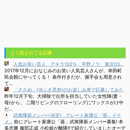
よく読まれてる記事
人気お笑い芸人 アキラ100％ 平野ノラ 東京03...
2017年12月におなじみのお笑い人気芸人さんが、幸田町
民会館にやってくる！ 条件付きだが、握手会も用意され
て...
「ささめ」(汐ふき昆布)のお楽しみ券で応募してみた
昨年12月下旬、大掃除で台所を担当していた女性陣(妻・
母)から、 二階リビングのフローリングにワックスがけ中
だ...
武将隊新メンバー決定! グレート家康公「葵」イケ
メ...
前にグレート家康公「葵」武将隊新メンバー募集! 本
多忠勝 服部正成 小松姫が離隊!!で紹介していましたオーデ