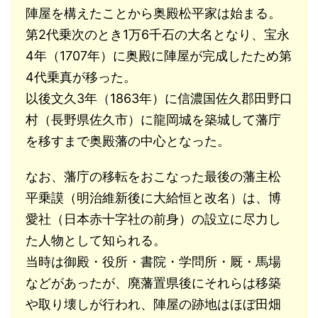
陣屋を構えたことから奥殿松平家は始まる。
第2代乗次のとき1万6千石の大名となり、宝永
4年（1707年）に奥殿に陣屋が完成したため第
4代乗真が移った。
以後文久3年（1863年）に信濃国佐久郡田野口
村（長野県佐久市）に龍岡城を築城して藩庁
を移すまで奥殿藩の中心となった。
なお、藩庁の移転をおこなった最後の藩主松
平乗謨（明治維新後に大給恒と改名）は、博
愛社（日本赤十字社の前身）の設立に尽力し
た人物として知られる。
当時は御殿・役所・書院・学問所・厩・馬場
などがあったが、廃藩置県後にそれらは移築
や取り壊しが行われ、陣屋の跡地はほぼ田畑