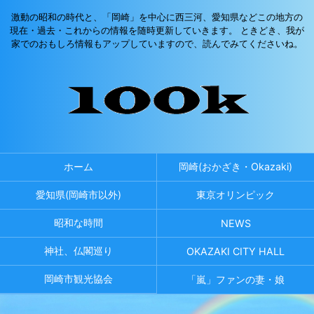
激動の昭和の時代と、「岡崎」を中心に西三河、愛知県などこの地方の
現在・過去・これからの情報を随時更新していきます。 ときどき、我が
家でのおもしろ情報もアップしていますので、読んでみてくださいね。
ホーム
岡崎(おかざき・Okazaki)
愛知県(岡崎市以外)
東京オリンピック
昭和な時間
NEWS
神社、仏閣巡り
OKAZAKI CITY HALL
岡崎市観光協会
「嵐」ファンの妻・娘