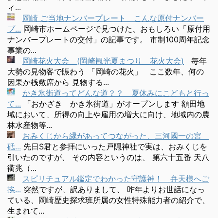
ィ...
岡崎 ご当地ナンバープレート こんな原付ナンバー
プ...
岡崎市ホームページで見つけた、おもしろい「原付用
ナンバープレートの交付」の記事です。 市制100周年記念
事業の...
岡崎花火大会 (岡崎観光夏まつり 花火大会)
毎年
大勢の見物客で賑わう 「岡崎の花火」 ここ数年、何の
因果か桟敷席から 見物する...
かき氷街道ってどんな道？？ 夏休みにこどもと行っ
て...
「おかざき かき氷街道」がオープンします 額田地
域において、所得の向上や雇用の増大に向け、地域内の農
林水産物等...
おみくじから縁があってつながった、三河國一の宮
砥...
先日S君と参拝にいった戸隠神社で実は、おみくじを
引いたのですが、 その内容というのは、 第六十五番 天八
衢兆（...
スピリチュアル鑑定でわかった守護神！ 弁天様へご
挨...
突然ですが、訳ありまして、 昨年よりお世話になっ
ている、岡崎歴史探求班所属の女性特殊能力者の紹介で、
生まれて...