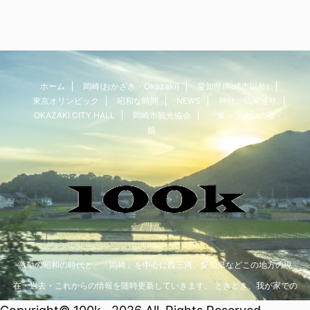
ホーム
岡崎(おかざき・Okazaki)
愛知県(岡崎市以外)
東京オリンピック
昭和な時間
NEWS
神社、仏閣巡り
OKAZAKI CITY HALL
岡崎市観光協会
「嵐」ファンの妻・
娘
激動の昭和の時代と、「岡崎」を中心に西三河、愛知県などこの地方の現
在・過去・これからの情報を随時更新していきます。 ときどき、我が家での
おもしろ情報もアップしていますので、読んでみてくださいね。