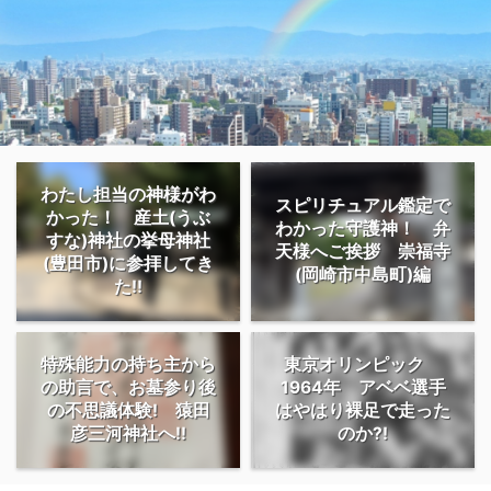
わたし担当の神様がわ
スピリチュアル鑑定で
かった！ 産土(うぶ
わかった守護神！ 弁
すな)神社の挙母神社
天様へご挨拶 崇福寺
(豊田市)に参拝してき
(岡崎市中島町)編
た!!
特殊能力の持ち主から
東京オリンピック
の助言で、お墓参り後
1964年 アベベ選手
の不思議体験! 猿田
はやはり裸足で走った
彦三河神社へ!!
のか?!