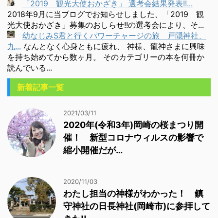
「2019 観光大使おかざき」 選考会結果発表!!...
2018年9月に当ブログでお知らせしました、「2019 観
光大使おかざき」募集のおしらせ!!の選考会により、そ...
幼なじみS君と行くパワーチャージの旅 戸隠神社、
九...
なんとなく心身ともに疲れ、 神様、龍神さまに興味
を持ち始めてから数ヶ月。 そのカテゴリーの本を何冊か
読んでいる...
新着記事一覧
2021/03/11
2020年(令和3年)岡崎の桜まつり開
催！ 新型コロナウィルスの影響で
縮小開催だが…
2020/11/03
わたし担当の神様がわかった！ 鎮
守神社の日長神社(岡崎市)に参拝して