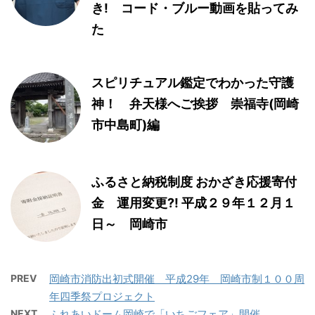
き! コード・ブルー動画を貼ってみ
た
スピリチュアル鑑定でわかった守護
神！ 弁天様へご挨拶 崇福寺(岡崎
市中島町)編
ふるさと納税制度 おかざき応援寄付
金 運用変更?! 平成２９年１２月１
日～ 岡崎市
PREV
岡崎市消防出初式開催 平成29年 岡崎市制１００周
年四季祭プロジェクト
NEXT
ふれあいドーム岡崎で「いちごフェア」開催