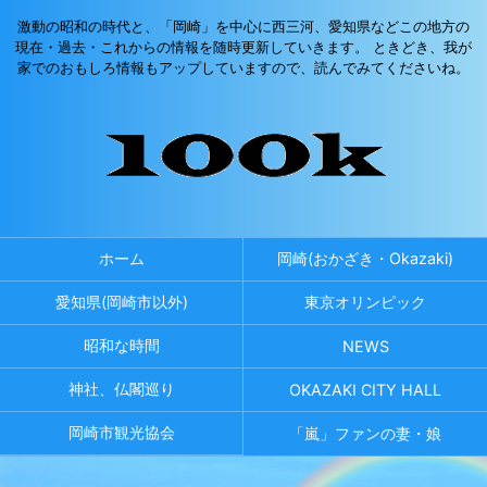
激動の昭和の時代と、「岡崎」を中心に西三河、愛知県などこの地方の
現在・過去・これからの情報を随時更新していきます。 ときどき、我が
家でのおもしろ情報もアップしていますので、読んでみてくださいね。
ホーム
岡崎(おかざき・Okazaki)
愛知県(岡崎市以外)
東京オリンピック
昭和な時間
NEWS
神社、仏閣巡り
OKAZAKI CITY HALL
岡崎市観光協会
「嵐」ファンの妻・娘