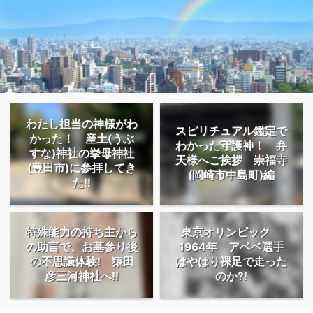
わたし担当の神様がわ
スピリチュアル鑑定で
かった！ 産土(うぶ
わかった守護神！ 弁
すな)神社の挙母神社
天様へご挨拶 崇福寺
(豊田市)に参拝してき
(岡崎市中島町)編
た!!
特殊能力の持ち主から
東京オリンピック
の助言で、お墓参り後
1964年 アベベ選手
の不思議体験! 猿田
はやはり裸足で走った
彦三河神社へ!!
のか?!