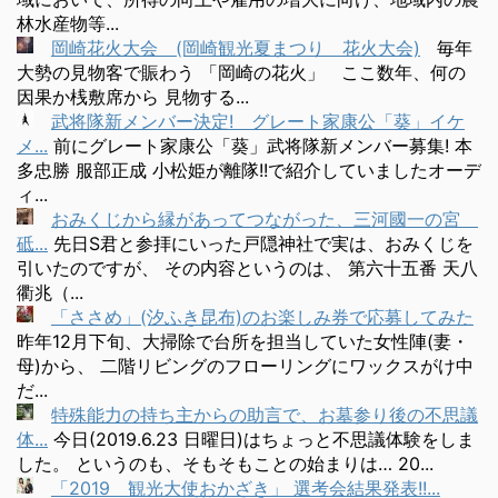
林水産物等...
岡崎花火大会 (岡崎観光夏まつり 花火大会)
毎年
大勢の見物客で賑わう 「岡崎の花火」 ここ数年、何の
因果か桟敷席から 見物する...
武将隊新メンバー決定! グレート家康公「葵」イケ
メ...
前にグレート家康公「葵」武将隊新メンバー募集! 本
多忠勝 服部正成 小松姫が離隊!!で紹介していましたオーデ
ィ...
おみくじから縁があってつながった、三河國一の宮
砥...
先日S君と参拝にいった戸隠神社で実は、おみくじを
引いたのですが、 その内容というのは、 第六十五番 天八
衢兆（...
「ささめ」(汐ふき昆布)のお楽しみ券で応募してみた
昨年12月下旬、大掃除で台所を担当していた女性陣(妻・
母)から、 二階リビングのフローリングにワックスがけ中
だ...
特殊能力の持ち主からの助言で、お墓参り後の不思議
体...
今日(2019.6.23 日曜日)はちょっと不思議体験をしま
した。 というのも、そもそもことの始まりは… 20...
「2019 観光大使おかざき」 選考会結果発表!!...