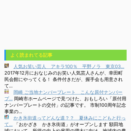
よく読まれてる記事
人気お笑い芸人 アキラ100％ 平野ノラ 東京03...
2017年12月におなじみのお笑い人気芸人さんが、幸田町
民会館にやってくる！ 条件付きだが、握手会も用意され
て...
岡崎 ご当地ナンバープレート こんな原付ナンバー
プ...
岡崎市ホームページで見つけた、おもしろい「原付用
ナンバープレートの交付」の記事です。 市制100周年記念
事業の...
かき氷街道ってどんな道？？ 夏休みにこどもと行っ
て...
「おかざき かき氷街道」がオープンします 額田地
域において、所得の向上や雇用の増大に向け、地域内の農