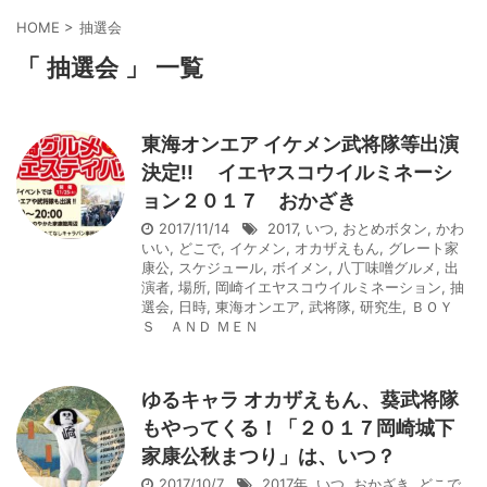
HOME
>
抽選会
「 抽選会 」 一覧
東海オンエア イケメン武将隊等出演
決定!! イエヤスコウイルミネーシ
ョン２０１７ おかざき
2017/11/14
2017
,
いつ
,
おとめボタン
,
かわ
いい
,
どこで
,
イケメン
,
オカザえもん
,
グレート家
康公
,
スケジュール
,
ボイメン
,
八丁味噌グルメ
,
出
演者
,
場所
,
岡崎イエヤスコウイルミネーション
,
抽
選会
,
日時
,
東海オンエア
,
武将隊
,
研究生
,
ＢＯＹ
Ｓ ＡＮＤ ＭＥＮ
ゆるキャラ オカザえもん、葵武将隊
もやってくる！「２０１７岡崎城下
家康公秋まつり」は、いつ？
2017/10/7
2017年
,
いつ
,
おかざき
,
どこで
,