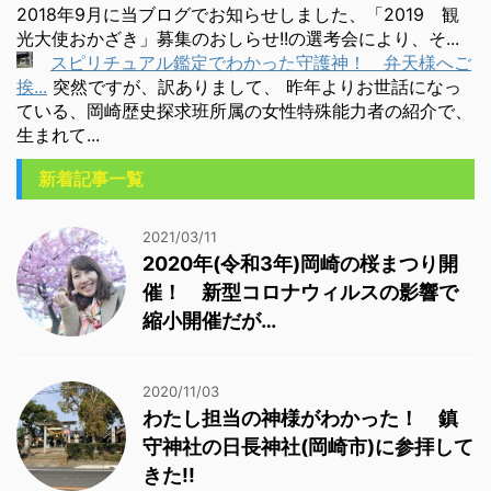
2018年9月に当ブログでお知らせしました、「2019 観
光大使おかざき」募集のおしらせ!!の選考会により、そ...
スピリチュアル鑑定でわかった守護神！ 弁天様へご
挨...
突然ですが、訳ありまして、 昨年よりお世話になっ
ている、岡崎歴史探求班所属の女性特殊能力者の紹介で、
生まれて...
新着記事一覧
2021/03/11
2020年(令和3年)岡崎の桜まつり開
催！ 新型コロナウィルスの影響で
縮小開催だが…
2020/11/03
わたし担当の神様がわかった！ 鎮
守神社の日長神社(岡崎市)に参拝して
きた!!