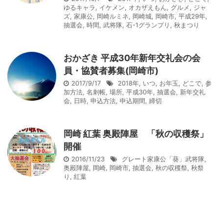
ゆるキャラ
,
イケメン
,
オカザえもん
,
グルメ
,
ジャ
ズ
,
家康公
,
岡崎ルミネ
,
岡崎城
,
岡崎市
,
平成29年
,
抽選会
,
時間
,
武将隊
,
石-1グランプリ
,
秋まつり
おかざき 平成30年新年交礼会の会
員・協賛者募集(岡崎市)
2017/9/17
2018年
,
いつ
,
お年玉
,
どこで
,
参
加方法
,
名刺帳
,
場所
,
平成30年
,
抽選会
,
新年交礼
会
,
日時
,
申込方法
,
申込期間
,
締切
岡崎 紅葉 奥殿陣屋 「秋の収穫祭」
開催
2016/11/23
グレート家康公「葵」武将隊
,
奥殿陣屋
,
岡崎
,
岡崎市
,
抽選会
,
秋の収穫祭
,
秋祭
り
,
紅葉