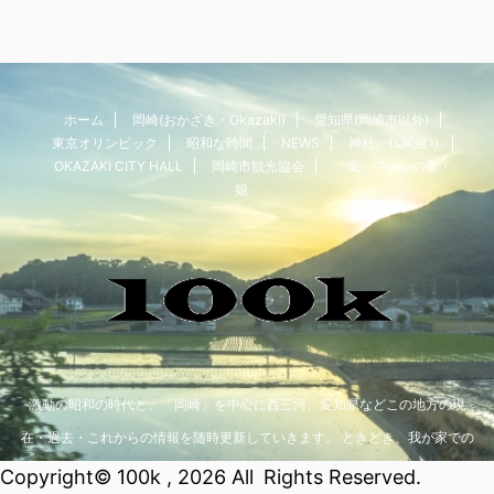
ホーム
岡崎(おかざき・Okazaki)
愛知県(岡崎市以外)
東京オリンピック
昭和な時間
NEWS
神社、仏閣巡り
OKAZAKI CITY HALL
岡崎市観光協会
「嵐」ファンの妻・
娘
激動の昭和の時代と、「岡崎」を中心に西三河、愛知県などこの地方の現
在・過去・これからの情報を随時更新していきます。 ときどき、我が家での
おもしろ情報もアップしていますので、読んでみてくださいね。
Copyright© 100k , 2026 All Rights Reserved.