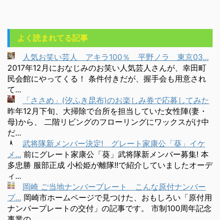
よく読まれてる記事
人気お笑い芸人 アキラ100％ 平野ノラ 東京03...
2017年12月におなじみのお笑い人気芸人さんが、幸田町
民会館にやってくる！ 条件付きだが、握手会も用意され
て...
「ささめ」(汐ふき昆布)のお楽しみ券で応募してみた
昨年12月下旬、大掃除で台所を担当していた女性陣(妻・
母)から、 二階リビングのフローリングにワックスがけ中
だ...
武将隊新メンバー決定! グレート家康公「葵」イケ
メ...
前にグレート家康公「葵」武将隊新メンバー募集! 本
多忠勝 服部正成 小松姫が離隊!!で紹介していましたオーデ
ィ...
岡崎 ご当地ナンバープレート こんな原付ナンバー
プ...
岡崎市ホームページで見つけた、おもしろい「原付用
ナンバープレートの交付」の記事です。 市制100周年記念
事業の...