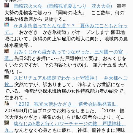
岡崎花火大会 (岡崎観光夏まつり 花火大会)
毎年
大勢の見物客で賑わう 「岡崎の花火」 ここ数年、何の
因果か桟敷席から 見物する...
かき氷街道ってどんな道？？ 夏休みにこどもと行っ
て...
「おかざき かき氷街道」がオープンします 額田地
域において、所得の向上や雇用の増大に向け、地域内の農
林水産物等...
おみくじから縁があってつながった、三河國一の宮
砥...
先日S君と参拝にいった戸隠神社で実は、おみくじを
引いたのですが、 その内容というのは、 第六十五番 天八
衢兆（...
スピリチュアル鑑定でわかった守護神！ 弁天様へご
挨...
突然ですが、訳ありまして、 昨年よりお世話になっ
ている、岡崎歴史探求班所属の女性特殊能力者の紹介で、
生まれて...
「2019 観光大使おかざき」 選考会結果発表!!...
2018年9月に当ブログでお知らせしました、「2019 観
光大使おかざき」募集のおしらせ!!の選考会により、そ...
幼なじみS君と行くパワーチャージの旅 戸隠神社、
九...
なんとなく心身ともに疲れ、 神様、龍神さまに興味