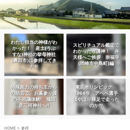
わたし担当の神様がわ
スピリチュアル鑑定で
かった！ 産土(うぶ
わかった守護神！ 弁
すな)神社の挙母神社
天様へご挨拶 崇福寺
(豊田市)に参拝してき
(岡崎市中島町)編
た!!
特殊能力の持ち主から
東京オリンピック
の助言で、お墓参り後
1964年 アベベ選手
の不思議体験! 猿田
はやはり裸足で走った
彦三河神社へ!!
のか?!
HOME
>
参拝