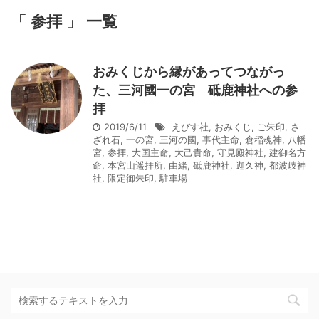
「 参拝 」 一覧
おみくじから縁があってつながっ
た、三河國一の宮 砥鹿神社への参
拝
2019/6/11
えびす社
,
おみくじ
,
ご朱印
,
さ
ざれ石
,
一の宮
,
三河の國
,
事代主命
,
倉稲魂神
,
八幡
宮
,
参拝
,
大国主命
,
大己貴命
,
守見殿神社
,
建御名方
命
,
本宮山遥拝所
,
由緒
,
砥鹿神社
,
迦久神
,
都波岐神
社
,
限定御朱印
,
駐車場