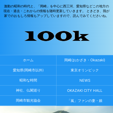
激動の昭和の時代と、「岡崎」を中心に西三河、愛知県などこの地方の
現在・過去・これからの情報を随時更新していきます。 ときどき、我が
家でのおもしろ情報もアップしていますので、読んでみてくださいね。
ホーム
岡崎(おかざき・Okazaki)
愛知県(岡崎市以外)
東京オリンピック
昭和な時間
NEWS
神社、仏閣巡り
OKAZAKI CITY HALL
岡崎市観光協会
「嵐」ファンの妻・娘