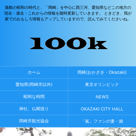
激動の昭和の時代と、「岡崎」を中心に西三河、愛知県などこの地方の
現在・過去・これからの情報を随時更新していきます。 ときどき、我が
家でのおもしろ情報もアップしていますので、読んでみてくださいね。
ホーム
岡崎(おかざき・Okazaki)
愛知県(岡崎市以外)
東京オリンピック
昭和な時間
NEWS
神社、仏閣巡り
OKAZAKI CITY HALL
岡崎市観光協会
「嵐」ファンの妻・娘