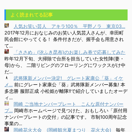
よく読まれてる記事
人気お笑い芸人 アキラ100％ 平野ノラ 東京03...
2017年12月におなじみのお笑い人気芸人さんが、幸田町
民会館にやってくる！ 条件付きだが、握手会も用意され
て...
「ささめ」(汐ふき昆布)のお楽しみ券で応募してみた
昨年12月下旬、大掃除で台所を担当していた女性陣(妻・
母)から、 二階リビングのフローリングにワックスがけ中
だ...
武将隊新メンバー決定! グレート家康公「葵」イケ
メ...
前にグレート家康公「葵」武将隊新メンバー募集! 本
多忠勝 服部正成 小松姫が離隊!!で紹介していましたオーデ
ィ...
岡崎 ご当地ナンバープレート こんな原付ナンバー
プ...
岡崎市ホームページで見つけた、おもしろい「原付用
ナンバープレートの交付」の記事です。 市制100周年記念
事業の...
岡崎花火大会 (岡崎観光夏まつり 花火大会)
毎年