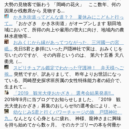
大勢の見物客で賑わう 「岡崎の花火」 ここ数年、何の
因果か桟敷席から 見物する...
かき氷街道ってどんな道？？ 夏休みにこどもと行っ
て...
「おかざき かき氷街道」がオープンします 額田地
域において、所得の向上や雇用の増大に向け、地域内の農
林水産物等...
おみくじから縁があってつながった、三河國一の宮
砥...
先日S君と参拝にいった戸隠神社で実は、おみくじを
引いたのですが、 その内容というのは、 第六十五番 天八
衢兆（...
スピリチュアル鑑定でわかった守護神！ 弁天様へご
挨...
突然ですが、訳ありまして、 昨年よりお世話になっ
ている、岡崎歴史探求班所属の女性特殊能力者の紹介で、
生まれて...
「2019 観光大使おかざき」 選考会結果発表!!...
2018年9月に当ブログでお知らせしました、「2019 観
光大使おかざき」募集のおしらせ!!の選考会により、そ...
幼なじみS君と行くパワーチャージの旅 戸隠神社、
九...
なんとなく心身ともに疲れ、 神様、龍神さまに興味
を持ち始めてから数ヶ月。 そのカテゴリーの本を何冊か