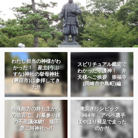
わたし担当の神様がわ
スピリチュアル鑑定で
かった！ 産土(うぶ
わかった守護神！ 弁
すな)神社の挙母神社
天様へご挨拶 崇福寺
(豊田市)に参拝してき
(岡崎市中島町)編
た!!
特殊能力の持ち主から
東京オリンピック
の助言で、お墓参り後
1964年 アベベ選手
の不思議体験! 猿田
はやはり裸足で走った
彦三河神社へ!!
のか?!