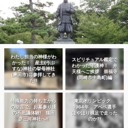
わたし担当の神様がわ
スピリチュアル鑑定で
かった！ 産土(うぶ
わかった守護神！ 弁
すな)神社の挙母神社
天様へご挨拶 崇福寺
(豊田市)に参拝してき
(岡崎市中島町)編
た!!
特殊能力の持ち主から
東京オリンピック
の助言で、お墓参り後
1964年 アベベ選手
の不思議体験! 猿田
はやはり裸足で走った
彦三河神社へ!!
のか?!