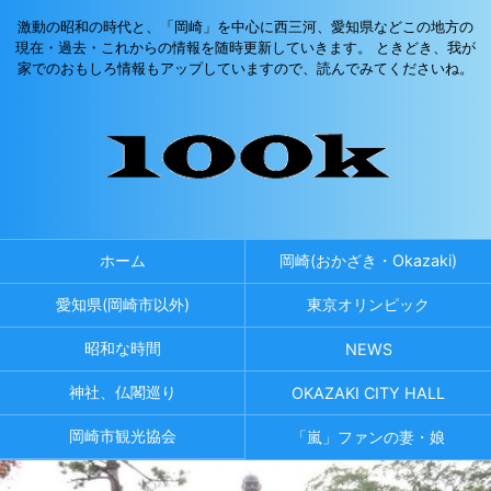
激動の昭和の時代と、「岡崎」を中心に西三河、愛知県などこの地方の
現在・過去・これからの情報を随時更新していきます。 ときどき、我が
家でのおもしろ情報もアップしていますので、読んでみてくださいね。
ホーム
岡崎(おかざき・Okazaki)
愛知県(岡崎市以外)
東京オリンピック
昭和な時間
NEWS
神社、仏閣巡り
OKAZAKI CITY HALL
岡崎市観光協会
「嵐」ファンの妻・娘