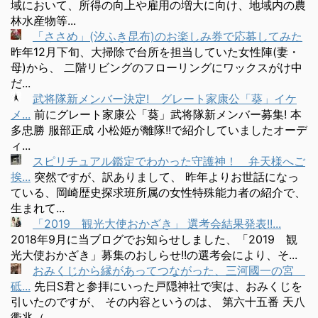
域において、所得の向上や雇用の増大に向け、地域内の農
林水産物等...
「ささめ」(汐ふき昆布)のお楽しみ券で応募してみた
昨年12月下旬、大掃除で台所を担当していた女性陣(妻・
母)から、 二階リビングのフローリングにワックスがけ中
だ...
武将隊新メンバー決定! グレート家康公「葵」イケ
メ...
前にグレート家康公「葵」武将隊新メンバー募集! 本
多忠勝 服部正成 小松姫が離隊!!で紹介していましたオーデ
ィ...
スピリチュアル鑑定でわかった守護神！ 弁天様へご
挨...
突然ですが、訳ありまして、 昨年よりお世話になっ
ている、岡崎歴史探求班所属の女性特殊能力者の紹介で、
生まれて...
「2019 観光大使おかざき」 選考会結果発表!!...
2018年9月に当ブログでお知らせしました、「2019 観
光大使おかざき」募集のおしらせ!!の選考会により、そ...
おみくじから縁があってつながった、三河國一の宮
砥...
先日S君と参拝にいった戸隠神社で実は、おみくじを
引いたのですが、 その内容というのは、 第六十五番 天八
衢兆（...