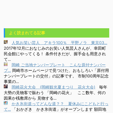
よく読まれてる記事
人気お笑い芸人 アキラ100％ 平野ノラ 東京03...
2017年12月におなじみのお笑い人気芸人さんが、幸田町
民会館にやってくる！ 条件付きだが、握手会も用意され
て...
岡崎 ご当地ナンバープレート こんな原付ナンバー
プ...
岡崎市ホームページで見つけた、おもしろい「原付用
ナンバープレートの交付」の記事です。 市制100周年記念
事業の...
岡崎花火大会 (岡崎観光夏まつり 花火大会)
毎年
大勢の見物客で賑わう 「岡崎の花火」 ここ数年、何の
因果か桟敷席から 見物する...
かき氷街道ってどんな道？？ 夏休みにこどもと行っ
て...
「おかざき かき氷街道」がオープンします 額田地