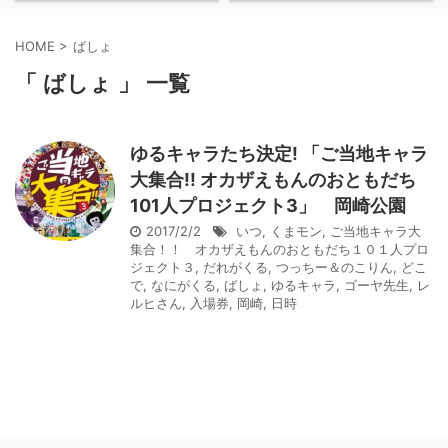
HOME
>
ばしょ
「 ばしょ 」 一覧
ゆるキャラたち決定! 「ご当地キャラ
大集合!! オカザえもんのおともだち
101人プロジェクト3」 岡崎公園
2017/2/2
いつ
,
くまモン
,
ご当地キャラ大
集合！！ オカザえもんのおともだち１０１人プロ
ジェクト３
,
だれがくる
,
つっちー＆のこりん
,
どこ
で
,
なにがくる
,
ばしょ
,
ゆるキャラ
,
ゴーヤ先生
,
レ
ルヒさん
,
入場券
,
岡崎
,
日時