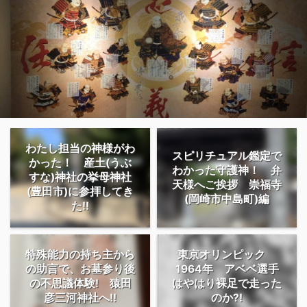
わたし担当の神様がわ
スピリチュアル鑑定で
かった！ 産土(うぶ
わかった守護神！ 弁
すな)神社の挙母神社
天様へご挨拶 崇福寺
(豊田市)に参拝してき
(岡崎市中島町)編
た!!
特殊能力の持ち主から
東京オリンピック
の助言で、お墓参り後
1964年 アベベ選手
の不思議体験! 猿田
はやはり裸足で走った
彦三河神社へ!!
のか?!