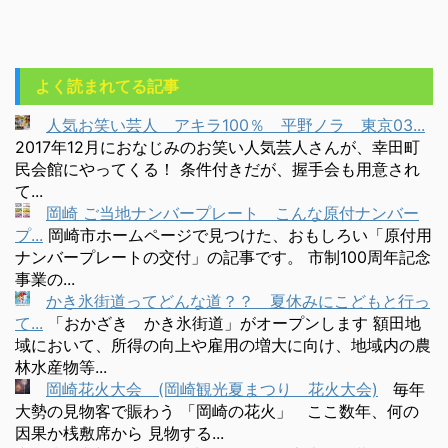
よく読まれてる記事
人気お笑い芸人 アキラ100％ 平野ノラ 東京03...
2017年12月におなじみのお笑い人気芸人さんが、幸田町
民会館にやってくる！ 条件付きだが、握手会も用意され
て...
岡崎 ご当地ナンバープレート こんな原付ナンバー
プ...
岡崎市ホームページで見つけた、おもしろい「原付用
ナンバープレートの交付」の記事です。 市制100周年記念
事業の...
かき氷街道ってどんな道？？ 夏休みにこどもと行っ
て...
「おかざき かき氷街道」がオープンします 額田地
域において、所得の向上や雇用の増大に向け、地域内の農
林水産物等...
岡崎花火大会 (岡崎観光夏まつり 花火大会)
毎年
大勢の見物客で賑わう 「岡崎の花火」 ここ数年、何の
因果か桟敷席から 見物する...