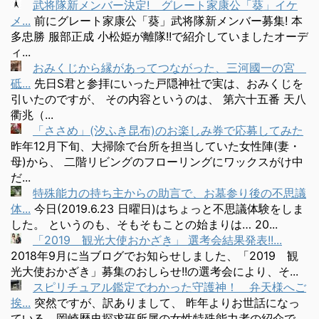
武将隊新メンバー決定! グレート家康公「葵」イケ
メ...
前にグレート家康公「葵」武将隊新メンバー募集! 本
多忠勝 服部正成 小松姫が離隊!!で紹介していましたオーデ
ィ...
おみくじから縁があってつながった、三河國一の宮
砥...
先日S君と参拝にいった戸隠神社で実は、おみくじを
引いたのですが、 その内容というのは、 第六十五番 天八
衢兆（...
「ささめ」(汐ふき昆布)のお楽しみ券で応募してみた
昨年12月下旬、大掃除で台所を担当していた女性陣(妻・
母)から、 二階リビングのフローリングにワックスがけ中
だ...
特殊能力の持ち主からの助言で、お墓参り後の不思議
体...
今日(2019.6.23 日曜日)はちょっと不思議体験をしま
した。 というのも、そもそもことの始まりは… 20...
「2019 観光大使おかざき」 選考会結果発表!!...
2018年9月に当ブログでお知らせしました、「2019 観
光大使おかざき」募集のおしらせ!!の選考会により、そ...
スピリチュアル鑑定でわかった守護神！ 弁天様へご
挨...
突然ですが、訳ありまして、 昨年よりお世話になっ
ている、岡崎歴史探求班所属の女性特殊能力者の紹介で、