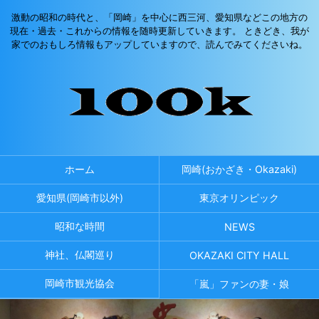
激動の昭和の時代と、「岡崎」を中心に西三河、愛知県などこの地方の
現在・過去・これからの情報を随時更新していきます。 ときどき、我が
家でのおもしろ情報もアップしていますので、読んでみてくださいね。
ホーム
岡崎(おかざき・Okazaki)
愛知県(岡崎市以外)
東京オリンピック
昭和な時間
NEWS
神社、仏閣巡り
OKAZAKI CITY HALL
岡崎市観光協会
「嵐」ファンの妻・娘